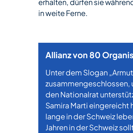
erhalten, dürfen sie währen
in weite Ferne.
Allianz von 80 Organ
Unter dem Slogan „Armut 
zusammengeschlossen, um
den Nationalrat unterstütz
Samira Marti eingereicht 
lange in der Schweiz leb
Jahren in der Schweiz sol