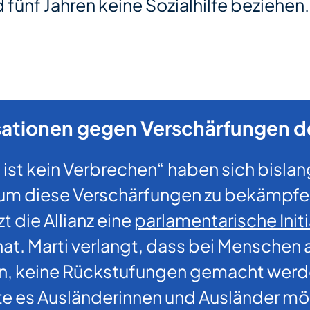
d fünf Jahren keine Sozialhilfe beziehe
isationen gegen Verschärfungen d
ist kein Verbrechen“ haben sich bisla
 diese Verschärfungen zu bekämpfen. 
t die Allianz eine
parlamentarische Initi
hat. Marti verlangt, dass bei Menschen 
en, keine Rückstufungen gemacht werde
lte es Ausländerinnen und Ausländer mö