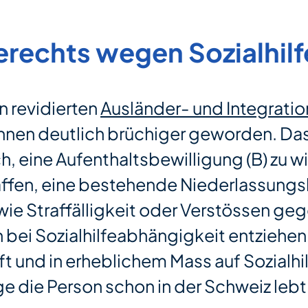
berechts wegen Sozialhil
n revidierten
Ausländer- und Integrati
innen deutlich brüchiger geworden. Da
h, eine Aufenthaltsbewilligung (B) zu 
ffen, eine bestehende Niederlassungsb
e Straffälligkeit oder Verstössen gege
ei Sozialhilfeabhängigkeit entziehen z
t und in erheblichem Mass auf Sozialhi
e die Person schon in der Schweiz lebt