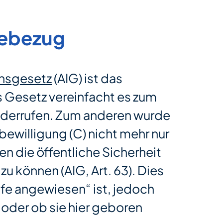
febezug
onsgesetz
(AIG) ist das
s Gesetz vereinfacht es zum
widerrufen. Zum anderen wurde
ewilligung (C) nicht mehr nur
n die öffentliche Sicherheit
u können (AIG, Art. 63). Dies
lfe angewiesen“ ist, jedoch
 oder ob sie hier geboren