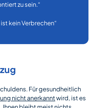
tiert zu sein.“
 ist kein Verbrechen“
ezug
schuldens. Für gesundheitlich
rung nicht anerkannt
wird, ist es
 Ihnen bleibt meist nichts