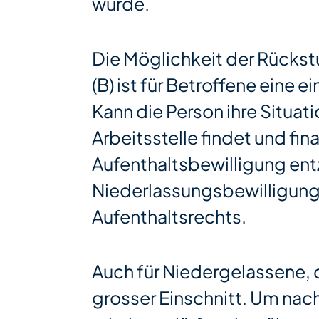
wurde.
Die Möglichkeit der Rückst
(B) ist für Betroffene eine 
Kann die Person ihre Situati
Arbeitsstelle findet und fin
Aufenthaltsbewilligung entz
Niederlassungsbewilligung
Aufenthaltsrechts.
Auch für Niedergelassene, 
grosser Einschnitt. Um nac