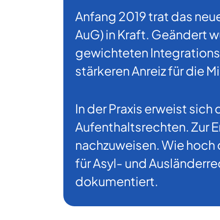
Anfang 2019 trat das neu
AuG) in Kraft. Geändert 
gewichteten Integrationsk
stärkeren Anreiz für die 
In der Praxis erweist sic
Aufenthaltsrechten. Zur
nachzuweisen. Wie hoch d
für Asyl- und Ausländerr
dokumentiert.