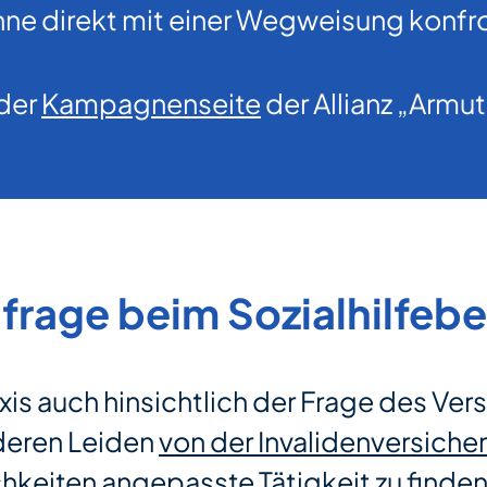
ohne direkt mit einer Wegweisung konfron
 der
Kampagnenseite
der Allianz „Armut
frage beim Sozialhilfeb
xis auch hinsichtlich der Frage des Ver
deren Leiden
von der Invalidenversiche
chkeiten angepasste Tätigkeit zu finden.