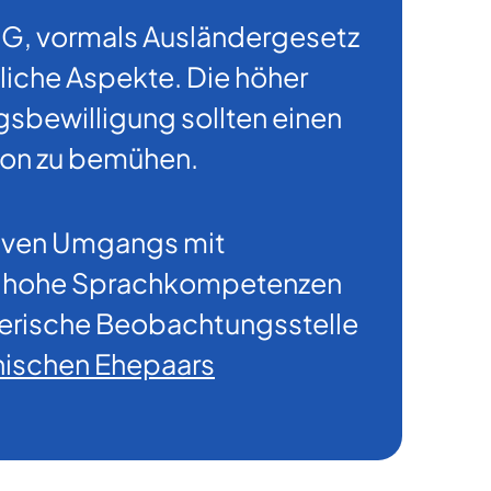
IG, vormals Ausländergesetz
liche Aspekte. Die höher
gsbewilligung sollten einen
tion zu bemühen.
iktiven Umgangs mit
wa hohe Sprachkompetenzen
zerische Beobachtungsstelle
lnischen Ehepaars