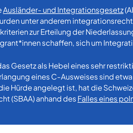
e
Ausländer- und Integrationsgesetz
(A
wurden unter anderem integrationsrecht
riterien zur Erteilung der Niederlassun
Migrant*innen schaffen, sich um Integra
h das Gesetz als Hebel eines sehr restr
 Erlangung eines C-Ausweises sind et
ie Hürde angelegt ist, hat die Schwei
echt (SBAA) anhand des
Falles eines po