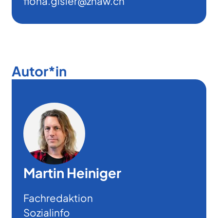
fiona.gisler@zhaw.ch
Autor*in
Martin Heiniger
Fachredaktion
Sozialinfo