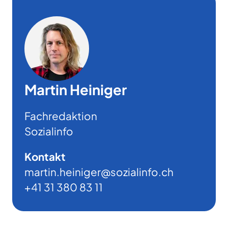
Martin Heiniger
Fachredaktion
Sozialinfo
Kontakt
martin.heiniger@sozialinfo.ch
+41 31 380 83 11
Footer