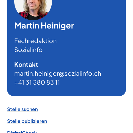
Martin Heiniger
Fachredaktion
Sozialinfo
Kontakt
martin.heiniger@sozialinfo.ch
+41 31 380 83 11
Footer
Stelle suchen
Stelle publizieren
DigitalCheck