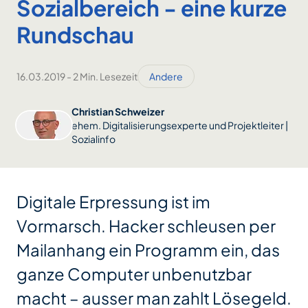
Sozialbereich - eine kurze
Rundschau
16.03.2019
-
2 Min. Lesezeit
Andere
Christian Schweizer
ehem. Digitalisierungsexperte und Projektleiter |
Sozialinfo
Digitale Erpressung ist im
Vormarsch. Hacker schleusen per
Mailanhang ein Programm ein, das
ganze Computer unbenutzbar
macht – ausser man zahlt Lösegeld.