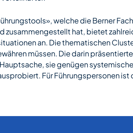
 Führungstools», welche die Berner F
nd zusammengestellt hat, bietet zahlrei
ituationen an. Die thematischen Clust
ewähren müssen. Die darin präsentiert
, Hauptsache, sie genügen systemisc
usprobiert. Für Führungspersonen ist d