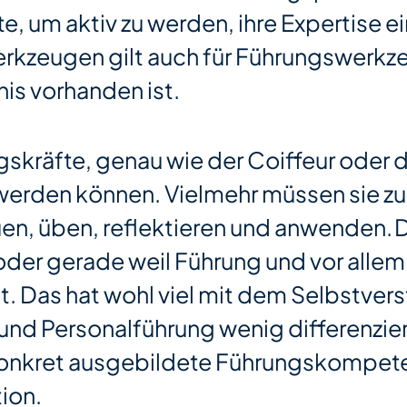
, um aktiv zu werden, ihre Expertise 
kzeugen gilt auch für Führungswerkzeu
is vorhanden ist.
kräfte, genau wie der Coiffeur oder di
rden können. Vielmehr müssen sie zunä
n, üben, reflektieren und anwenden. 
der gerade weil Führung und vor allem 
 ist. Das hat wohl viel mit dem Selbstve
und Personalführung wenig differenziert
onkret ausgebildete Führungskompeten
ion.