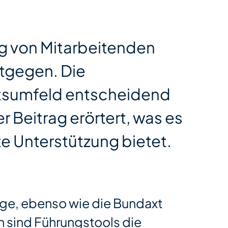
ng von Mitarbeitenden
ntgegen. Die
itsumfeld entscheidend
 Beitrag erörtert, was es
te Unterstützung bietet.
ge, ebenso wie die Bundaxt
 sind Führungstools die