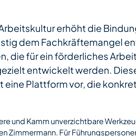
rbeitskultur erhöht die Bindu
ristig dem Fachkräftemangel e
 die für ein förderliches Arbe
zielt entwickelt werden. Dieser
t eine Plattform vor, die konkre
chere und Kamm unverzichtbare Werkzeu
inen Zimmermann. Für Führungspersonen