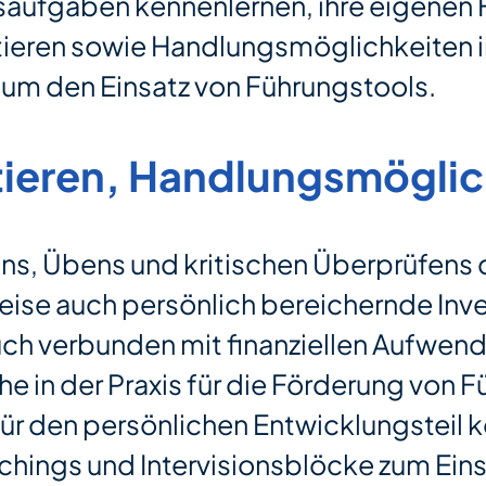
aufgaben kennenlernen, ihre eigenen 
ieren sowie Handlungsmöglichkeiten in
um den Einsatz von Führungstools.
tieren, Handlungsmögli
ns, Übens und kritischen Überprüfens d
weise auch persönlich bereichernde Inve
auch verbunden mit finanziellen Aufwe
he in der Praxis für die Förderung vo
Für den persönlichen Entwicklungsteil
hings und Intervisionsblöcke zum Einsa