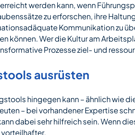
 erreicht werden kann, wenn Führungs
aubenssätze zu erforschen, ihre Haltung
uationsadäquate Kommunikation zu üben
ren können. Wer die Kultur am Arbeitspla
nsformative Prozesse ziel- und ressou
stools ausrüsten
stools hingegen kann – ähnlich wie 
uten – bei vorhandener Expertise schnel
kann dabei sehr hilfreich sein. Wenn di
vorteilhafter.