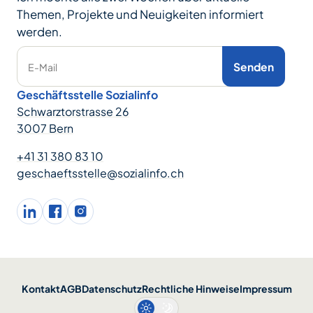
Themen, Projekte und Neuigkeiten informiert
werden.
Senden
E-Mail
Geschäftsstelle Sozialinfo
Schwarztorstrasse 26
3007 Bern
+41 31 380 83 10
geschaeftsstelle@sozialinfo.ch
LinkedIn
facebook
Instagram
Kontakt
AGB
Datenschutz
Rechtliche Hinweise
Impressum