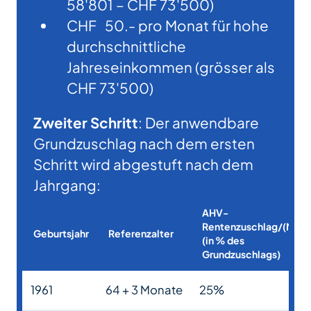
58'801 – CHF 73'500)
CHF 50.- pro Monat für hohe
durchschnittliche
Jahreseinkommen (grösser als
CHF 73'500)
Zweiter Schritt
: Der anwendbare
Grundzuschlag nach dem ersten
Schritt wird abgestuft nach dem
Jahrgang:
AHV-
Rentenzuschlag/(Mt.
Geburtsjahr
Referenzalter
(in % des
Grundzuschlags)
1961
64 + 3 Monate
25%