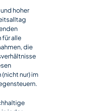
 und hoher
eitsalltag
stenden
für alle
nahmen, die
sverhältnisse
esen
(nicht nur) im
gegensteuern.
chhaltige