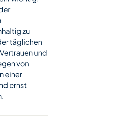
 der
m
haltig zu
 der täglichen
Vertrauen und
iegen von
n einer
und ernst
.