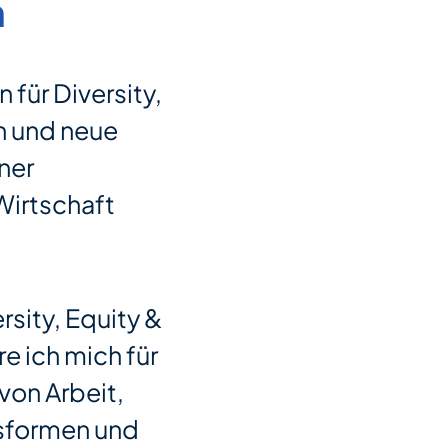
n
n für Diversity,
on und neue
ner
Wirtschaft
ersity, Equity &
re ich mich für
von Arbeit,
sformen und