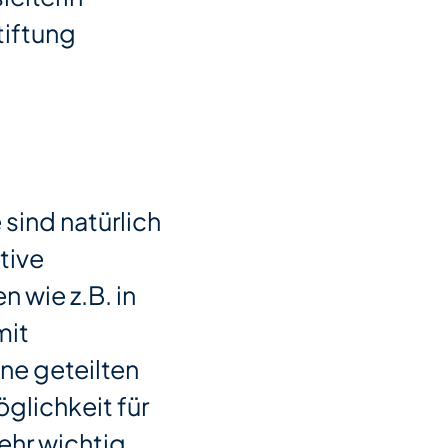
tiftung
 sind natürlich
tive
 wie z.B. in
mit
ne geteilten
glichkeit für
ehr wichtig.