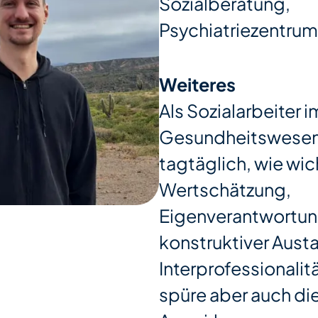
Sozialberatung,
Psychiatriezentru
Weiteres
Als Sozialarbeiter i
Gesundheitswesen 
tagtäglich, wie wic
Wertschätzung,
Eigenverantwortun
konstruktiver Aust
Interprofessionalitä
spüre aber auch di