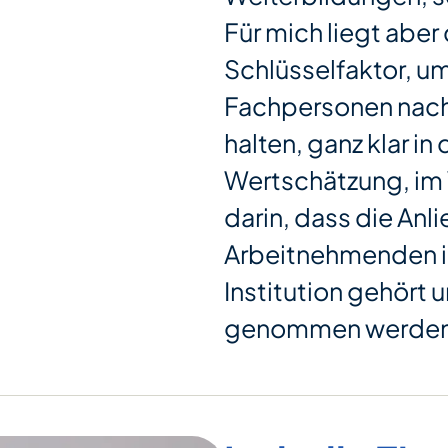
Für mich liegt aber
Schlüsselfaktor, u
Fachpersonen nach
halten, ganz klar in
Wertschätzung, im 
darin, dass die Anl
Arbeitnehmenden i
Institution gehört 
genommen werden