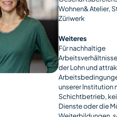
Wohnen& Atelier, S
Züriwerk
Weiteres
Für nachhaltige
Arbeitsverhältnisse
der Lohn und attrak
Arbeitsbedingungen
unserer Institution 
Schichtbetrieb, kei
Dienste oder die Mö
Weiterbildungen, s