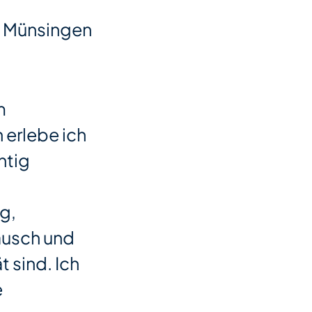
m Münsingen
m
erlebe ich
htig
g,
ausch und
t sind. Ich
e