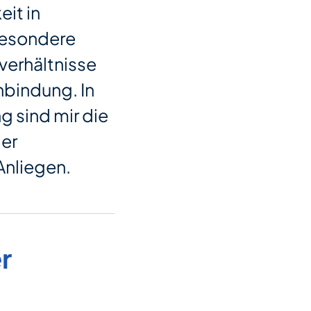
eit in
besondere
sverhältnisse
bindung. In
g sind mir die
der
Anliegen.
r