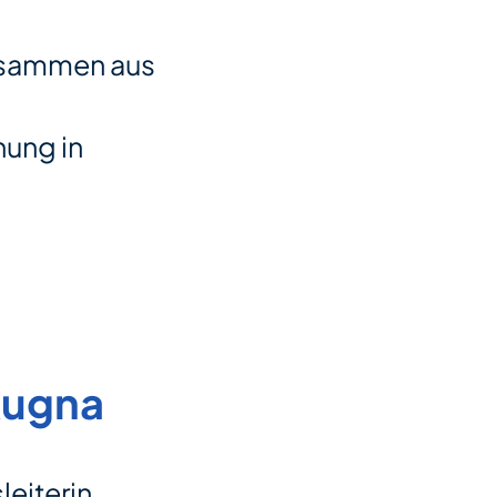
zusammen aus
hung in
Rugna
eiterin