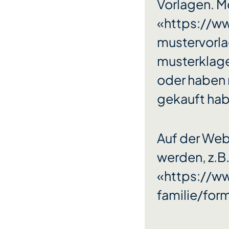
Vorlagen. M
«https://w
mustervorl
musterklag
oder haben 
gekauft hab
Auf der Web
werden, z.B.
«https://w
familie/for