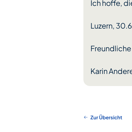
Ich hoffe, d
Luzern, 30.
Freundliche
Karin Ander
Zur Übersicht
Footer