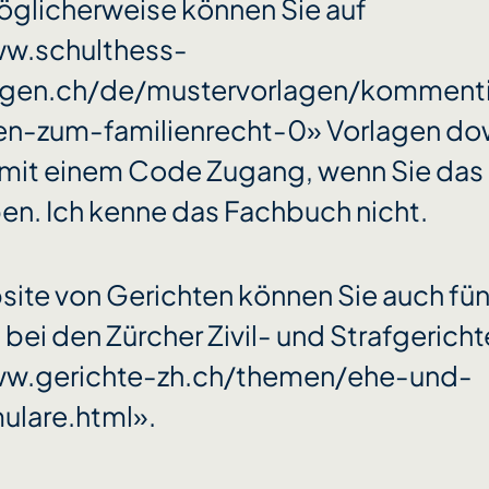
öglicherweise können Sie auf
ww.schulthess-
agen.ch/de/mustervorlagen/kommenti
en-zum-familienrecht-0» Vorlagen d
mit einem Code Zugang, wenn Sie das
en. Ich kenne das Fachbuch nicht.
site von Gerichten können Sie auch fü
 bei den Zürcher Zivil- und Strafgericht
ww.gerichte-zh.ch/themen/ehe-und-
mulare.html».