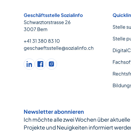
Geschäftsstelle Sozialinfo
Quickli
Schwarztorstrasse 26
Stelle s
3007 Bern
Stelle p
+41 31 380 83 10
geschaeftsstelle@sozialinfo.ch
Digital
Fachsof
LinkedIn
facebook
Instagram
Rechtsfr
Bildung
Newsletter abonnieren
Ich möchte alle zwei Wochen über aktuell
Projekte und Neuigkeiten informiert werde