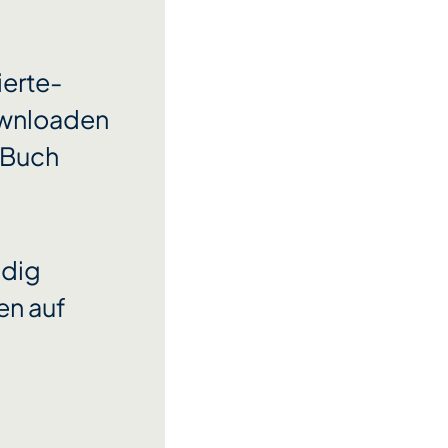
erte-
ownloaden
 Buch
ndig
en auf