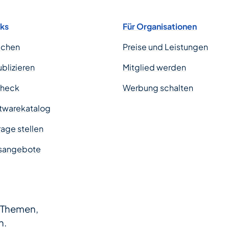
nks
Für Organisationen
uchen
Preise und Leistungen
ublizieren
Mitglied werden
Check
Werbung schalten
twarekatalog
age stellen
sangebote
e Themen,
n.