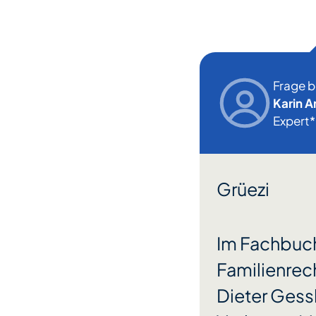
Frage 
Karin A
Expert
Grüezi
Im Fachbuc
Familienrech
Dieter Gessl