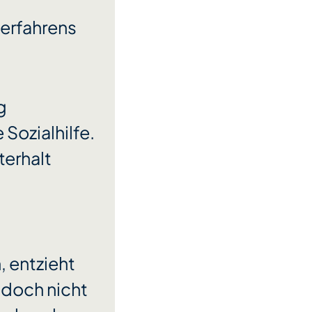
erfahrens
g
 Sozialhilfe.
terhalt
 entzieht
edoch nicht