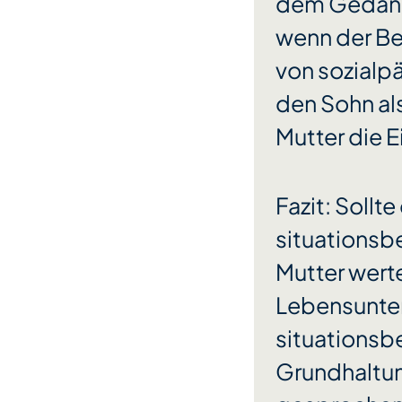
dem Gedank
wenn der Be
von sozialp
den Sohn als
Mutter die 
Fazit: Soll
situationsb
Mutter wert
Lebensunterh
situationsb
Grundhaltun