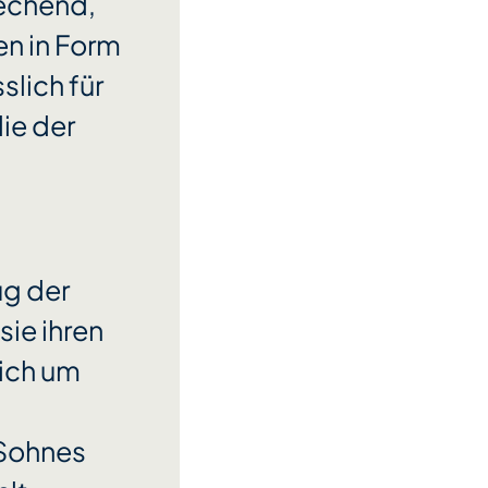
echend,
en in Form
lich für
die der
ug der
sie ihren
sich um
 Sohnes