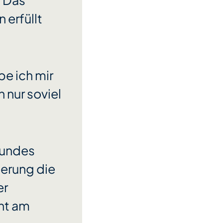
. Das
 erfüllt
be ich mir
 nur soviel
 Bundes
gerung die
er
cht am