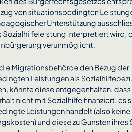
en des Bürgerrechtsgesetzes entspr
zug von situationsbedingten Leistung
ädagogischer Unterstützung ausschliess
 Sozialhilfeleistung interpretiert wird, 
Einbürgerung verunmöglicht.
te die Migrationsbehörde den Bezug der
edingten Leistungen als Sozialhilfebez
en, könnte diese entgegenhalten, dass 
alt nicht mit Sozialhilfe finanziert, es 
edingte Leistungen handelt (also keine
gskosten) und diese zu Gunsten ihres