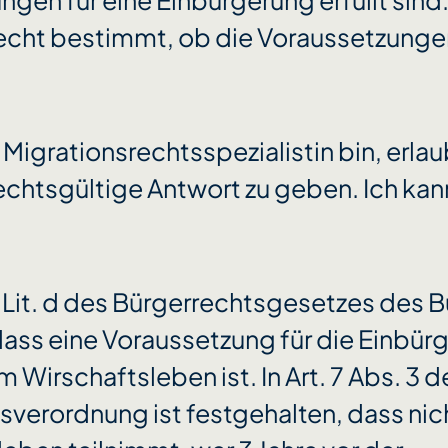
gen für eine Einbürgerung erfüllt sind
echt bestimmt, ob die Voraussetzungen
 Migrationsrechtsspezialistin bin, erlau
rechtsgültige Antwort zu geben. Ich kann
 1 Lit. d des Bürgerrechtsgesetzes des
ass eine Voraussetzung für die Einbür
 Wirschaftsleben ist. In Art. 7 Abs. 3 d
sverordnung ist festgehalten, dass ni