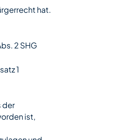
rgerrecht hat.
Abs. 2 SHG
satz 1
 der
orden ist,
nzulagen und