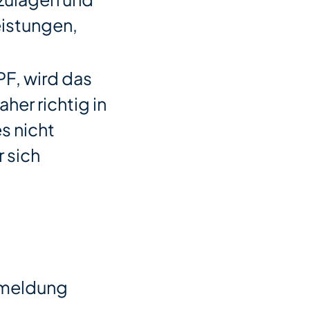
eistungen,
PF, wird das
her richtig in
s nicht
r sich
ckmeldung