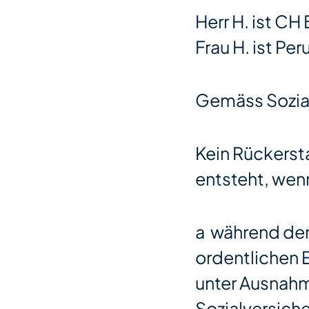
Herr H. ist CH
Frau H. ist Pe
Gemäss Sozia
Kein Rückerst
entsteht, wenn
a während der
ordentlichen 
unter Ausnah
Sozialversich