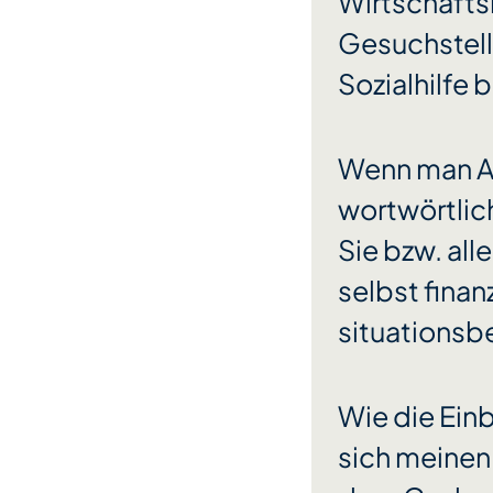
Wirtschaftsl
Gesuchstell
Sozialhilfe 
Wenn man Ar
wortwörtlich
Sie bzw. all
selbst finan
situationsbe
Wie die Ein
sich meinen 