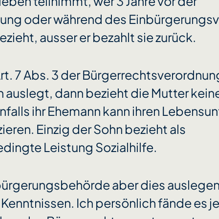
eben teilnimmt, wer 3 Jahre vor der
ung oder während des Einbürgerungsv
bezieht, ausser er bezahlt sie zurück.
t. 7 Abs. 3 der Bürgerrechtsverordnun
 auslegt, dann bezieht die Mutter keine
enfalls ihr Ehemann kann ihren Lebensun
zieren. Einzig der Sohn bezieht als
dingte Leistung Sozialhilfe.
bürgerungsbehörde aber dies auslegen,
Kenntnissen. Ich persönlich fände es j