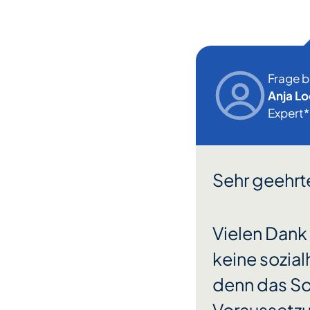
Frage 
Anja Lo
Expert*
Sehr geehrt
Vielen Dank 
keine sozial
denn das So