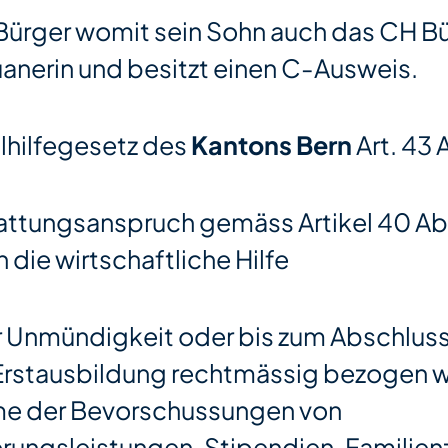
 Bürger womit sein Sohn auch das CH Bü
ruanerin und besitzt einen C-Ausweis.
lhilfegesetz des
Kantons Bern
Art. 43 
attungsanspruch gemäss Artikel 40 Ab
 die wirtschaftliche Hilfe
 Unmündigkeit oder bis zum Abschluss
Erstausbildung rechtmässig bezogen w
me der Bevorschussungen von
erungsleistungen, Stipendien, Familie