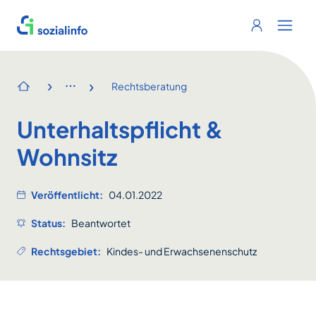
Sozialinfo
Login
Menu 
›
›
Rechtsberatung
Startseite
Unterhaltspflicht &
Wohnsitz
Veröffentlicht:
04.01.2022
Status:
Beantwortet
Rechtsgebiet:
Kindes- und Erwachsenenschutz