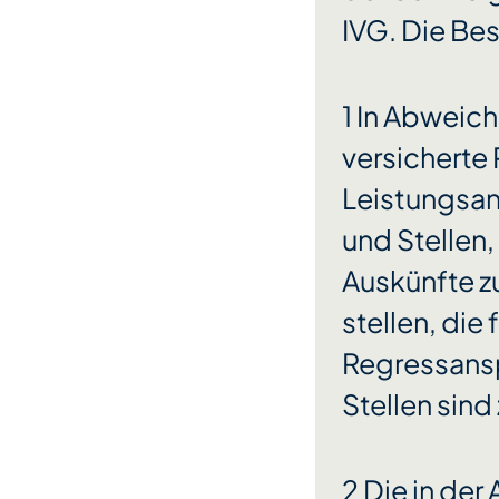
IVG. Die Be
1 In Abweic
versicherte
Leistungsan
und Stellen,
Auskünfte zu
stellen, die
Regressansp
Stellen sind
2 Die in de