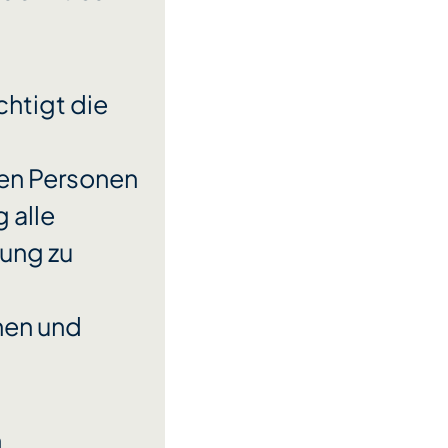
chtigt die
ten Personen
 alle
gung zu
nen und
n