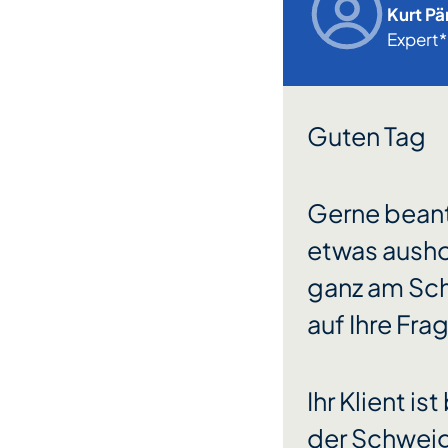
Kurt Pär
Expert*
Guten Tag
Gerne beantw
etwas ausho
ganz am Sch
auf Ihre Frag
Ihr Klient i
der Schweig