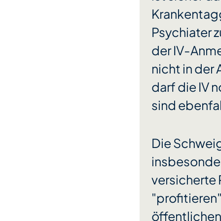
Krankentagg
Psychiater z
der IV-Anm
nicht in de
darf die IV
sind ebenfal
Die Schweige
insbesonder
versicherte 
"profitieren"
öffentlichen