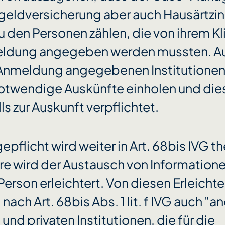
eldversicherung aber auch Hausärtzin
u den Personen zählen, die von ihrem Kl
eldung angegeben werden mussten. A
r Anmeldung angegebenen Institutione
 notwendige Auskünfte einholen und die
ls zur Auskunft verpflichtet.
pflicht wird weiter in Art. 68bis IVG th
e wird der Austausch von Informatione
Person erleichtert. Von diesen Erleich
 nach Art. 68bis Abs. 1 lit. f IVG auch "
 und privaten Institutionen, die für die