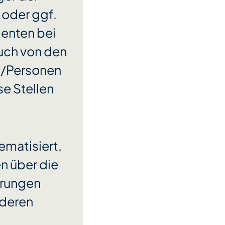
 oder ggf.
ienten bei
uch von den
n/Personen
se Stellen
ematisiert,
n über die
terungen
anderen