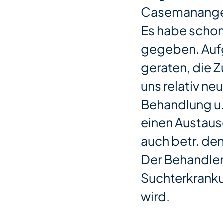
Casemananger
Es habe scho
gegeben. Aufg
geraten, die Z
uns relativ ne
Behandlung u.
einen Austaus
auch betr. d
Der Behandler 
Suchterkrank
wird.