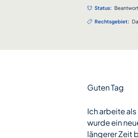
Status:
Beantwor
Rechtsgebiet:
Da
Guten Tag
Ich arbeite al
wurde ein neue
längerer Zeit 