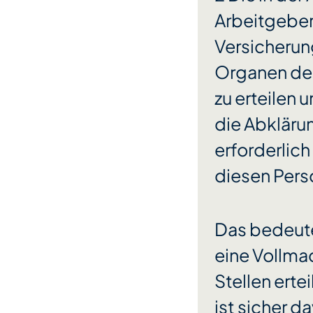
Arbeitgeber
Versicherun
Organen der
zu erteilen 
die Abkläru
erforderlich
diesen Perso
Das bedeutet
eine Vollma
Stellen erte
ist sicher 