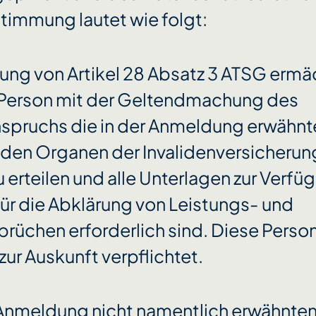
stimmung lautet wie folgt:
hung von Artikel 28 Absatz 3 ATSG ermä
 Person mit der Geltendmachung des
spruchs die in der Anmeldung erwähn
 den Organen der Invalidenversicherung
 erteilen und alle Unterlagen zur Verfü
 für die Abklärung von Leistungs- und
rüchen erforderlich sind. Diese Perso
 zur Auskunft verpflichtet.
r Anmeldung nicht namentlich erwähnte