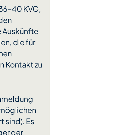
n 36–40 KVG,
 den
e Auskünfte
en, die für
chen
en Kontakt zu
 Anmeldung
 möglichen
t sind). Es
ger der