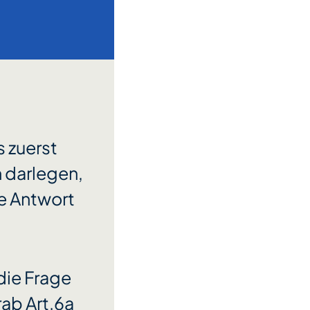
s zuerst
n darlegen,
te Antwort
 die Frage
ab Art.6a