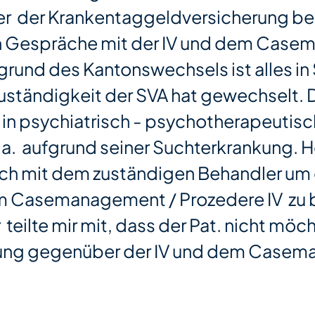
 der Krankentaggeldversicherung begl
n Gespräche mit der IV und dem Case
rund des Kantonswechsels ist alles in
uständigkeit der SVA hat gewechselt. De
u in psychiatrisch - psychotherapeutisc
a. aufgrund seiner Suchterkrankung. H
ch mit dem zuständigen Behandler um d
em Casemanagement / Prozedere IV zu
teilte mir mit, dass der Pat. nicht möc
ung gegenüber der IV und dem Casema