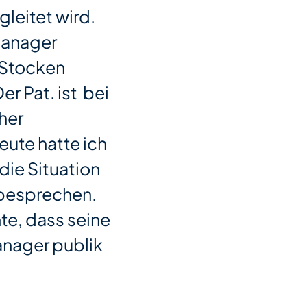
eitet wird.
manager
 Stocken
r Pat. ist bei
her
eute hatte ich
ie Situation
 besprechen.
hte, dass seine
nager publik