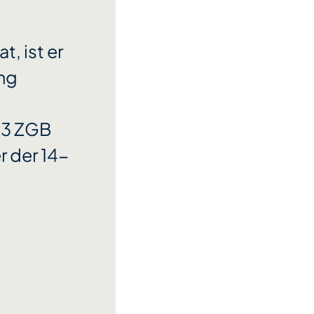
t, ist er
ung
. 3 ZGB
r der 14-