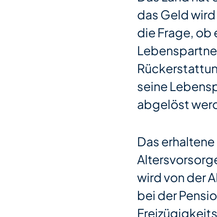
das Geld wird 
die Frage, ob 
Lebenspartner
Rückerstattung
seine Lebenspa
abgelöst werd
Das erhaltene 
Altersvorsorge
wird von der 
bei der Pensi
Freizügigkeit