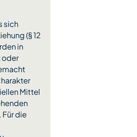
s sich
iehung (§ 12
rden in
z oder
gemacht
Charakter
llen Mittel
tehenden
 Für die