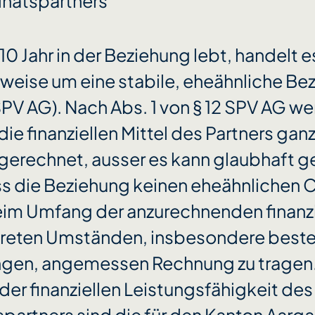
natspartners
 10 Jahr in der Beziehung lebt, handelt e
eise um eine stabile, eheähnliche Bez
a SPV AG). Nach Abs. 1 von § 12 SPV AG we
die finanziellen Mittel des Partners gan
ngerechnet, ausser es kann glaubhaft 
s die Beziehung keinen eheähnlichen 
eim Umfang der anzurechnenden finanzie
nkreten Umständen, insbesondere bes
ngen, angemessen Rechnung zu tragen.
der finanziellen Leistungsfähigkeit des