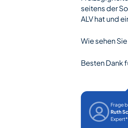
seitens der So
ALV hat und ei
Wie sehen Sie
Besten Dank f
Frage 
Ruth S
Expert*