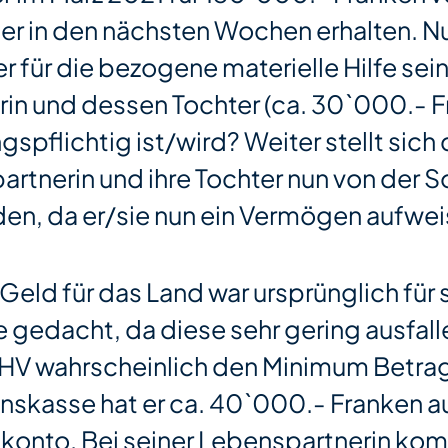
er in den nächsten Wochen erhalten. Nun
er für die bezogene materielle Hilfe sei
in und dessen Tochter (ca. 30`000.- F
spflichtig ist/wird? Weiter stellt sich 
rtnerin und ihre Tochter nun von der So
en, da er/sie nun ein Vermögen aufwe
Geld für das Land war ursprünglich für 
 gedacht, da diese sehr gering ausfalle
AHV wahrscheinlich den Minimum Betrag
onskasse hat er ca. 40`000.- Franken a
skonto. Bei seiner Lebenspartnerin kom