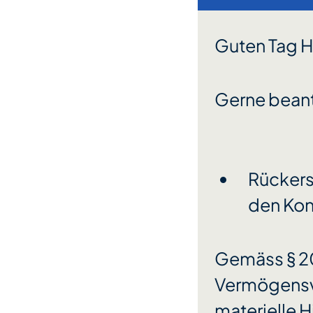
Guten Tag H
Gerne beant
Rückers
den Kon
Gemäss § 20
Vermögensve
materielle H