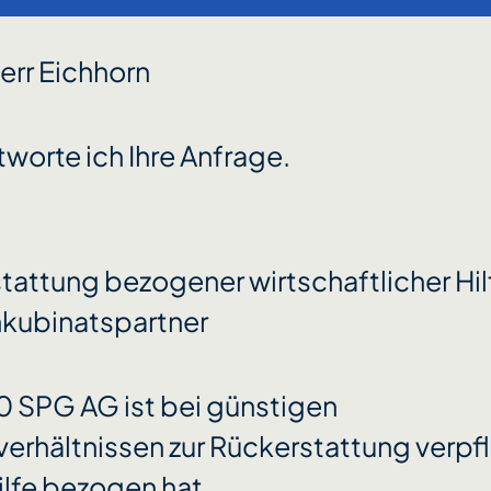
err Eichhorn
worte ich Ihre Anfrage.
tattung bezogener wirtschaftlicher Hil
kubinatspartner
 SPG AG ist bei günstigen
rhältnissen zur Rückerstattung verpfl
ilfe bezogen hat.