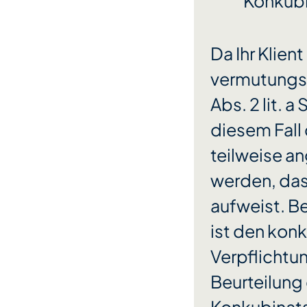
Konkubi
Da Ihr Klient
vermutungsw
Abs. 2 lit. 
diesem Fall 
teilweise a
werden, das
aufweist. B
ist den ko
Verpflichtu
Beurteilung 