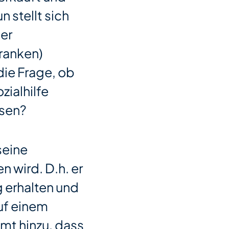
 stellt sich
ner
ranken)
die Frage, ob
zialhilfe
isen?
seine
n wird. D.h. er
 erhalten und
uf einem
mt hinzu, dass