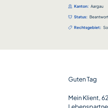
Kanton:
Aargau
Status:
Beantwor
Rechtsgebiet:
So
Guten Tag
Mein Klient, 6
Lebenspartneri