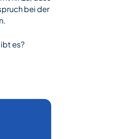
nspruch bei der
n.
ibt es?