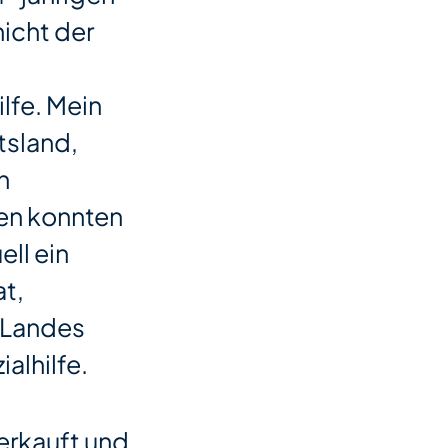
nicht der
ilfe. Mein
tsland,
n
ten konnten
ell ein
t,
 Landes
alhilfe.
erkauft und