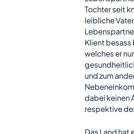
Tochter seit k
leibliche Vate
Lebenspartneri
Klient besass 
welches er nun
gesundheitlic
und zum andere
Nebeneinkomm
dabei keinen 
respektive den
Das Land hat 