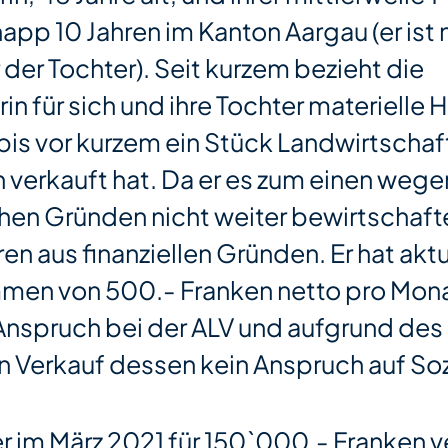
napp 10 Jahren im Kanton Aargau (er ist 
r der Tochter). Seit kurzem bezieht die
n für sich und ihre Tochter materielle H
bis vor kurzem ein Stück Landwirtschaf
 verkauft hat. Da er es zum einen wege
hen Gründen nicht weiter bewirtschaf
n aus finanziellen Gründen. Er hat aktu
en von 500.- Franken netto pro Mona
Anspruch bei der ALV und aufgrund des
 Verkauf dessen kein Anspruch auf Sozi
er im März 2021 für 150`000.- Franken v