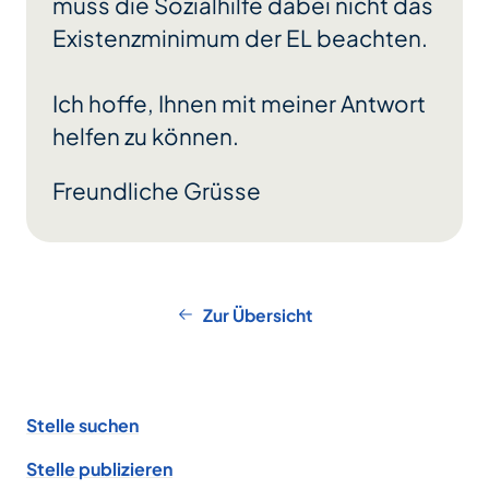
muss die Sozialhilfe dabei nicht das
Existenzminimum der EL beachten.
Ich hoffe, Ihnen mit meiner Antwort
helfen zu können.
Freundliche Grüsse
Zur Übersicht
Footer
Stelle suchen
Stelle publizieren