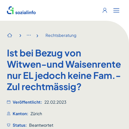
Sozialinfo
Login
Menu 
›
›
Rechtsberatung
Startseite
Ist bei Bezug von
Witwen-und Waisenrente
nur EL jedoch keine Fam.-
Zul rechtmässig?
Veröffentlicht:
22.02.2023
Kanton:
Zürich
Status:
Beantwortet