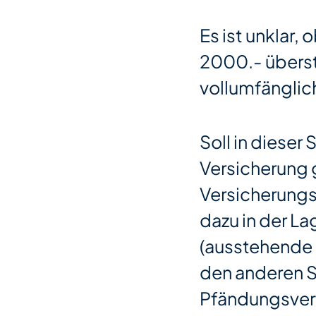
Es ist unklar
2000.- überste
vollumfängli
Soll in dieser
Versicherung g
Versicherungs
dazu in der La
(ausstehende
den anderen 
Pfändungsverf