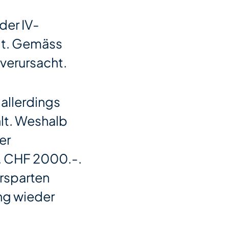
der IV-
gt. Gemäss
 verursacht.
 allerdings
hlt. Weshalb
er
. CHF 2000.-.
Ersparten
ng wieder