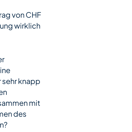
trag von CHF
ung wirklich
er
eine
r sehr knapp
ten
usammen mit
hmen des
en?