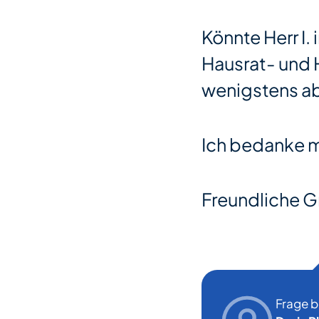
Könnte Herr I.
Hausrat- und 
wenigstens ab 
Ich bedanke m
Freundliche G
Frage 