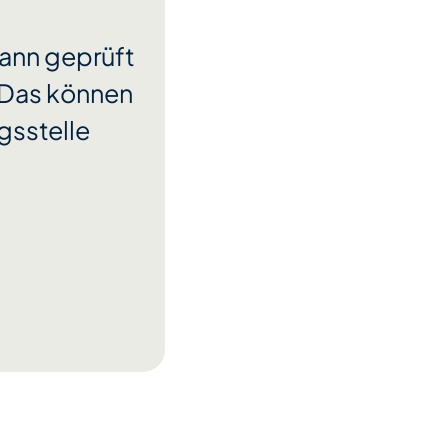
 kann geprüft
 Das können
gsstelle