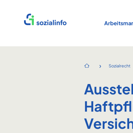
Startseite
Arbeitsmar
›
Sozialrecht
Startseite
Ausste
Haftpf
Versic