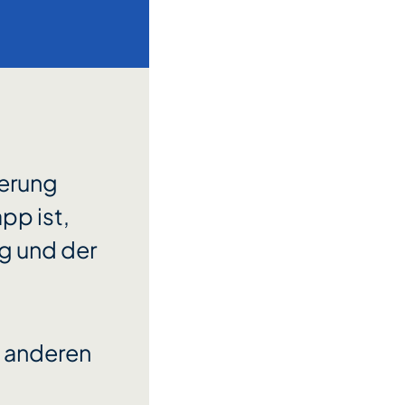
herung
pp ist,
g und der
m anderen