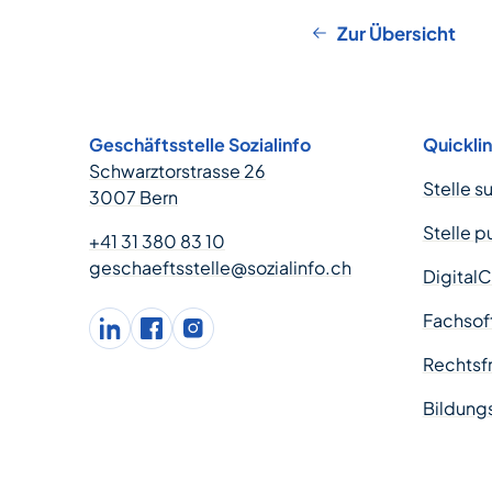
Zur Übersicht
Footer
Geschäftsstelle Sozialinfo
Quickli
Schwarztorstrasse 26
Stelle s
3007 Bern
Stelle p
+41 31 380 83 10
geschaeftsstelle@sozialinfo.ch
Digital
Fachsof
LinkedIn
facebook
Instagram
Rechtsfr
Bildung