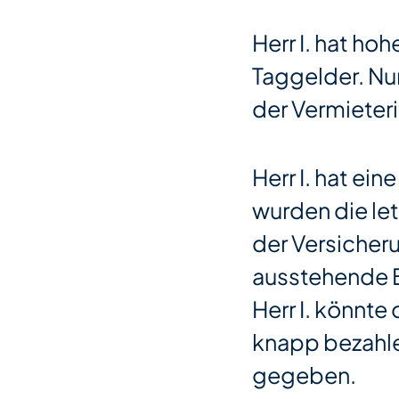
Herr I. hat ho
Taggelder. Nu
der Vermieter
Herr I. hat ei
wurden die le
der Versicheru
ausstehende B
Herr I. könnt
knapp bezahle
gegeben.