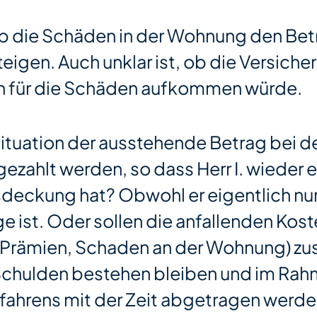
, ob die Schäden in der Wohnung den Be
igen. Auch unklar ist, ob die Versicher
ch für die Schäden aufkommen würde.
 Situation der ausstehende Betrag bei d
ezahlt werden, so dass Herr I. wieder 
deckung hat? Obwohl er eigentlich nu
ge ist. Oder sollen die anfallenden Kos
 Prämien, Schaden an der Wohnung) z
Schulden bestehen bleiben und im Ra
ahrens mit der Zeit abgetragen werd