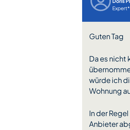
Doris P
Expert
Guten Tag
Da es nicht 
übernommen
würde ich d
Wohnung auc
In der Rege
Anbieter a