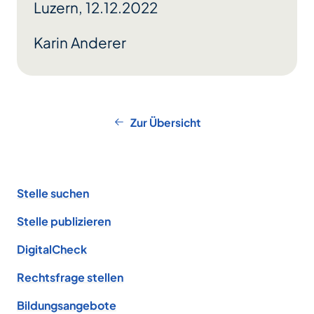
Luzern, 12.12.2022
Karin Anderer
Zur Übersicht
Footer
Stelle suchen
Stelle publizieren
DigitalCheck
Rechtsfrage stellen
Bildungsangebote