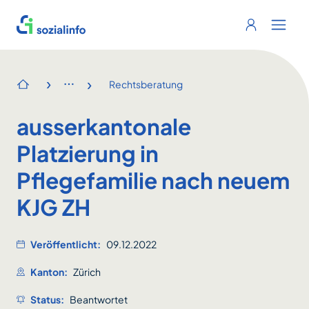
Sozialinfo
Login
Menu 
›
›
Rechtsberatung
Startseite
ausserkantonale
Platzierung in
Pflegefamilie nach neuem
KJG ZH
Veröffentlicht:
09.12.2022
Kanton:
Zürich
Status:
Beantwortet