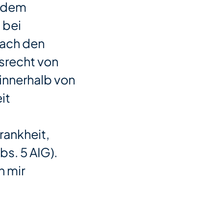
s dem
 bei
nach den
srecht von
innerhalb von
it
rankheit,
bs. 5 AIG).
n mir