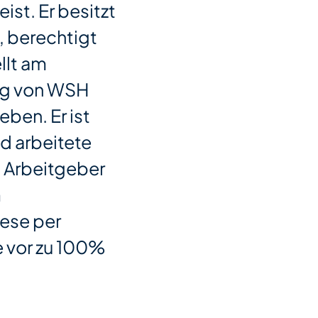
ist. Er besitzt
, berechtigt
llt am
zug von WSH
ben. Er ist
d arbeitete
m Arbeitgeber
m
iese per
e vor zu 100%