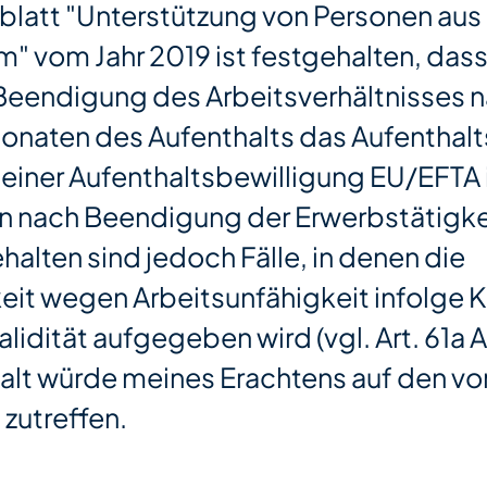
latt "Unterstützung von Personen au
 vom Jahr 2019 ist festgehalten, dass
r Beendigung des Arbeitsverhältnisses 
Monaten des Aufenthalts das Aufenthalt
 einer Aufenthaltsbewilligung EU/EFTA 
n nach Beendigung der Erwerbstätigke
ehalten sind jedoch Fälle, in denen die
eit wegen Arbeitsunfähigkeit infolge K
alidität aufgegeben wird (vgl. Art. 61a A
alt würde meines Erachtens auf den vo
 zutreffen.