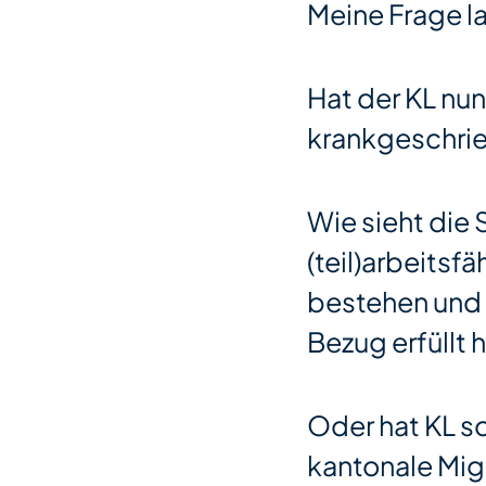
Meine Frage la
Hat der KL nu
krankgeschrie
Wie sieht die
(teil)arbeitsf
bestehen und f
Bezug erfüllt h
Oder hat KL s
kantonale Mig