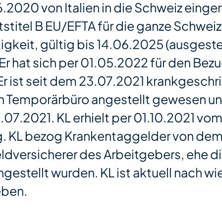
6.2020 von Italien in die Schweiz eingere
stitel B EU/EFTA für die ganze Schweiz
igkeit, gültig bis 14.06.2025 (ausgeste
Er hat sich per 01.05.2022 für den Be
 ist seit dem 23.07.2021 krankgeschrie
ein Temporärbüro angestellt gewesen un
.07.2021. KL erhielt per 01.10.2021 vo
g. KL bezog Krankentaggelder von de
dversicherer des Arbeitgebers, ehe d
gestellt wurden. KL ist aktuell nach wi
eben.