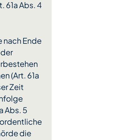
 61a Abs. 4
te nach Ende
 der
erbestehen
en (Art. 61a
er Zeit
infolge
a Abs. 5
 ordentliche
hörde die