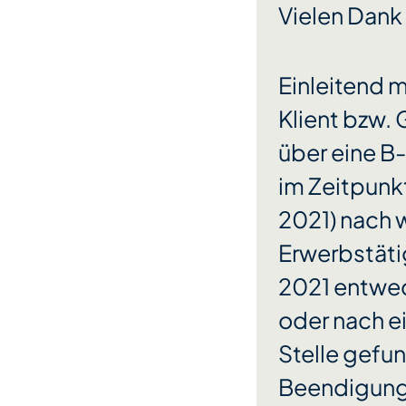
Vielen Dank 
Einleitend 
Klient bzw. 
über eine B-
im Zeitpunk
2021) nach w
Erwerbstätig
2021 entwed
oder nach e
Stelle gefun
Beendigung 