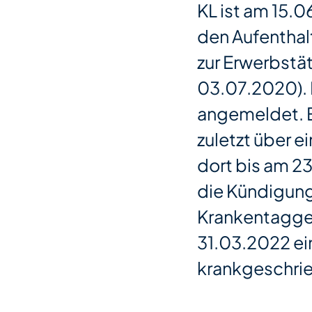
KL ist am 15.0
den Aufenthalt
zur Erwerbstät
03.07.2020). 
angemeldet. Er
zuletzt über 
dort bis am 23
die Kündigun
Krankentaggel
31.03.2022 ein
krankgeschri