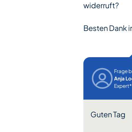
widerruft?
Besten Dank i
Frage 
Anja Lo
Expert*
Guten Tag