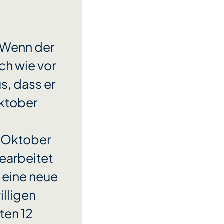
 Wenn der
ch wie vor
s, dass er
Oktober
is Oktober
earbeitet
 eine neue
illigen
ten 12