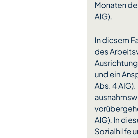
Monaten des
AIG).
In diesem F
des Arbeits
Ausrichtung
und ein Ansp
Abs. 4 AIG).
ausnahmswei
vorübergehe
AIG). In die
Sozialhilfe 