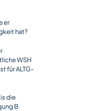
e er
gkeit hat?
r
entliche WSH
st für ALTG-
is die
igung B