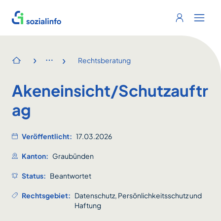
Sozialinfo
Login
Menu 
›
›
Rechtsberatung
Startseite
Akeneinsicht/Schutzauftr
ag
Veröffentlicht:
17.03.2026
Kanton:
Graubünden
Status:
Beantwortet
Rechtsgebiet:
Datenschutz, Persönlichkeitsschutz und
Haftung