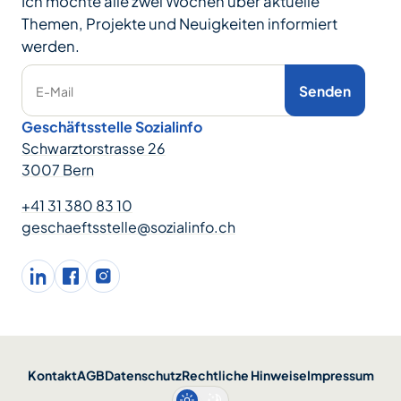
Ich möchte alle zwei Wochen über aktuelle
Themen, Projekte und Neuigkeiten informiert
werden.
Senden
E-Mail
Geschäftsstelle Sozialinfo
Schwarztorstrasse 26
3007 Bern
+41 31 380 83 10
geschaeftsstelle@sozialinfo.ch
LinkedIn
facebook
Instagram
Kontakt
AGB
Datenschutz
Rechtliche Hinweise
Impressum