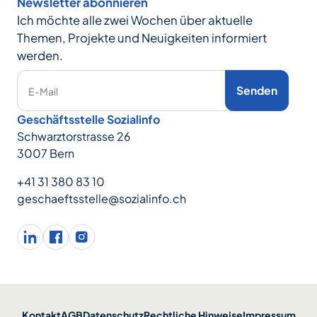
Newsletter abonnieren
Ich möchte alle zwei Wochen über aktuelle
Themen, Projekte und Neuigkeiten informiert
werden.
Senden
E-Mail
Geschäftsstelle Sozialinfo
Schwarztorstrasse 26
3007 Bern
+41 31 380 83 10
geschaeftsstelle@sozialinfo.ch
LinkedIn
facebook
Instagram
Kontakt
AGB
Datenschutz
Rechtliche Hinweise
Impressum