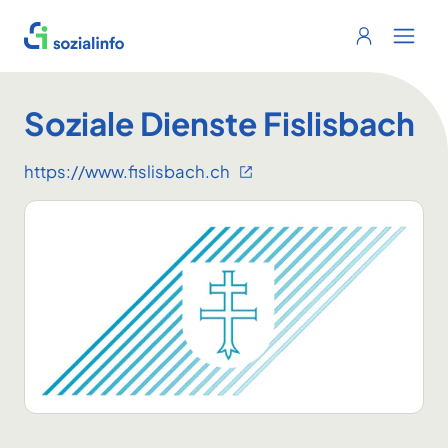
Sozialinfo
Login
Menu 
Soziale Dienste Fislisbach
https://www.fislisbach.ch