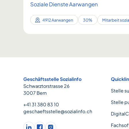
Soziale Dienste Aarwangen
4912 Aarwangen
30%
Mitarbeit sozi
Footer
Geschäftsstelle Sozialinfo
Quickli
Schwarztorstrasse 26
Stelle s
3007 Bern
Stelle p
+41 31 380 83 10
geschaeftsstelle@sozialinfo.ch
Digital
Fachsof