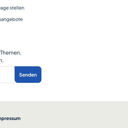
age stellen
sangebote
e Themen,
n.
Senden
mpressum