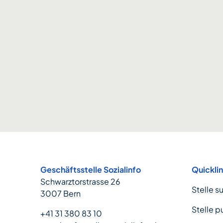
Footer
Geschäftsstelle Sozialinfo
Quickli
Schwarztorstrasse 26
Stelle s
3007 Bern
Stelle p
+41 31 380 83 10