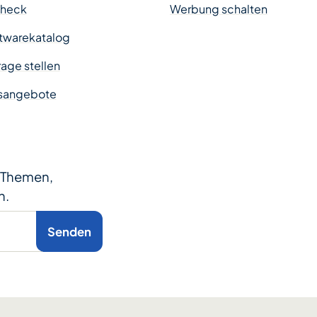
Check
Werbung schalten
twarekatalog
age stellen
sangebote
e Themen,
n.
Senden