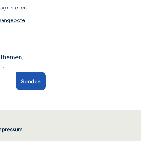
age stellen
sangebote
e Themen,
n.
Senden
mpressum