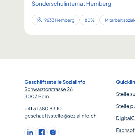
Sonderschulinternat Hemberg
9633 Hemberg
80%
Mitarbeit sozia
Footer
Geschäftsstelle Sozialinfo
Quickli
Schwarztorstrasse 26
Stelle s
3007 Bern
Stelle p
+41 31 380 83 10
geschaeftsstelle@sozialinfo.ch
Digital
Fachsof