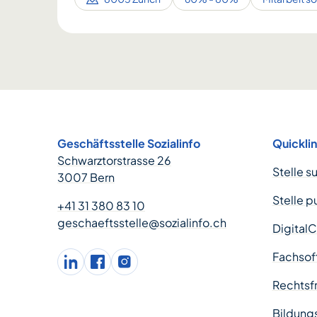
Footer
Geschäftsstelle Sozialinfo
Quickli
Schwarztorstrasse 26
Stelle s
3007 Bern
Stelle p
+41 31 380 83 10
geschaeftsstelle@sozialinfo.ch
Digital
Fachsof
LinkedIn
facebook
Instagram
Rechtsfr
Bildung