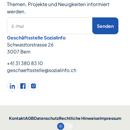
Themen, Projekte und Neuigkeiten informiert
werden.
Senden
E-Mail
Geschäftsstelle Sozialinfo
Schwarztorstrasse 26
3007 Bern
+41 31 380 83 10
geschaeftsstelle@sozialinfo.ch
LinkedIn
facebook
Instagram
Kontakt
AGB
Datenschutz
Rechtliche Hinweise
Impressum