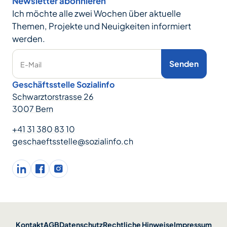
Newsletter abonnieren
Ich möchte alle zwei Wochen über aktuelle
Themen, Projekte und Neuigkeiten informiert
werden.
Senden
E-Mail
Geschäftsstelle Sozialinfo
Schwarztorstrasse 26
3007 Bern
+41 31 380 83 10
geschaeftsstelle@sozialinfo.ch
LinkedIn
facebook
Instagram
Kontakt
AGB
Datenschutz
Rechtliche Hinweise
Impressum