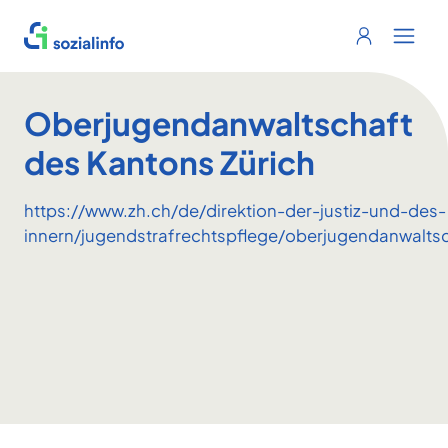
Sozialinfo
Login
Menu 
Oberjugendanwaltschaft
des Kantons Zürich
https://www.zh.ch/de/direktion-der-justiz-und-des-
innern/jugendstrafrechtspflege/oberjugendanwaltsc
Footer