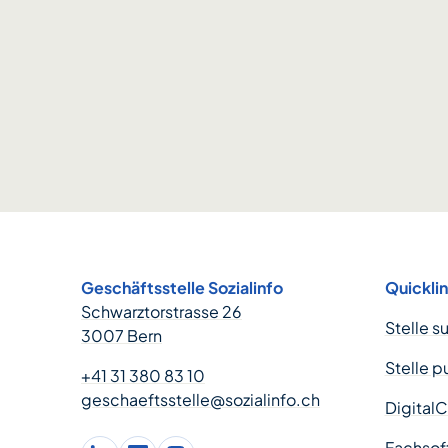
Footer
Geschäftsstelle Sozialinfo
Quickli
Schwarztorstrasse 26
Stelle s
3007 Bern
Stelle p
+41 31 380 83 10
geschaeftsstelle@sozialinfo.ch
Digital
Fachsof