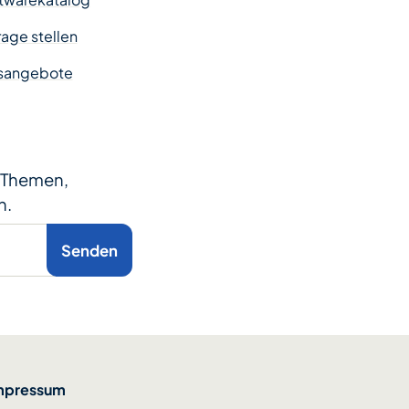
age stellen
sangebote
e Themen,
n.
Senden
mpressum