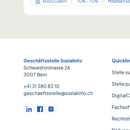
6000 Luzern
70% - 75%
Mitarbeit s
Footer
Geschäftsstelle Sozialinfo
Quickli
Schwarztorstrasse 26
Stelle s
3007 Bern
Stelle p
+41 31 380 83 10
geschaeftsstelle@sozialinfo.ch
Digital
Fachsof
LinkedIn
facebook
Instagram
Rechtsfr