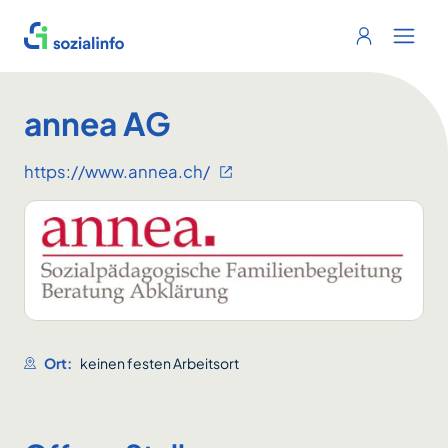
Sozialinfo
Login
Menu 
annea AG
https://www.annea.ch/
Ort:
keinen festen Arbeitsort