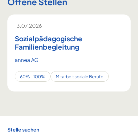
Offene Stellen
13.07.2026
Sozialpädagogische
Familienbegleitung
annea AG
60% - 100%
Mitarbeit soziale Berufe
Footer
Stelle suchen