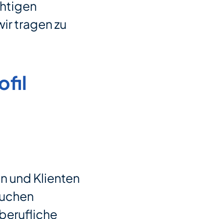
chtigen
ir tragen zu
fil
n und Klienten
 suchen
berufliche