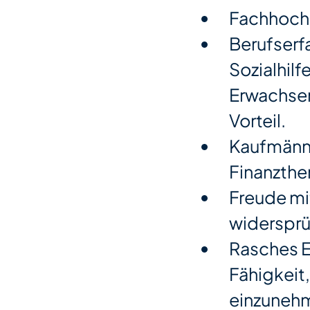
Fachhochs
Berufserfa
Sozialhil
Erwachsen
Vorteil.
Kaufmänni
Finanzth
Freude mi
widersprü
Rasches E
Fähigkeit
einzuneh