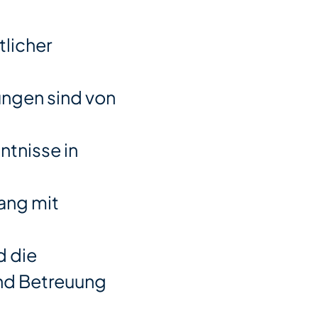
tlicher
ngen sind von
ntnisse in
ang mit
d die
und Betreuung