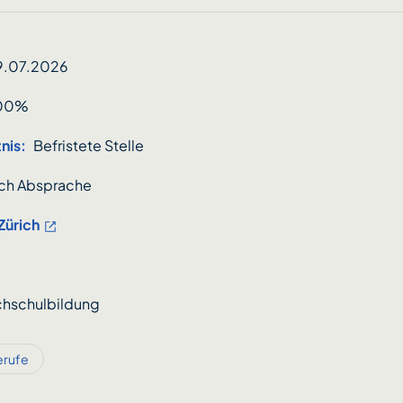
9.07.2026
100%
nis:
Befristete Stelle
ch Absprache
Zürich
hschulbildung
erufe