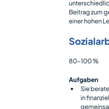
unterschiedli
Beitrag zum g
einer hohen Le
Sozialar
80-100 %
Aufgaben
Sie berat
in finanzi
gemeinsam