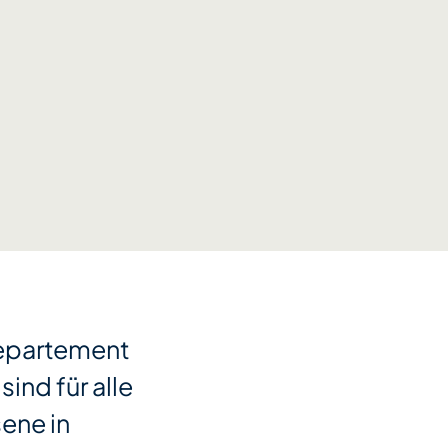
departement
sind für alle
ene in