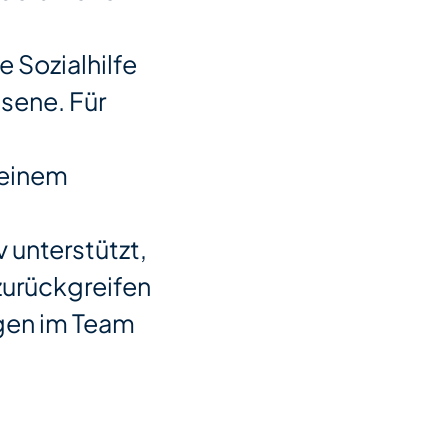
e Sozialhilfe
hsene. Für
 einem
 unterstützt,
zurückgreifen
egen im Team