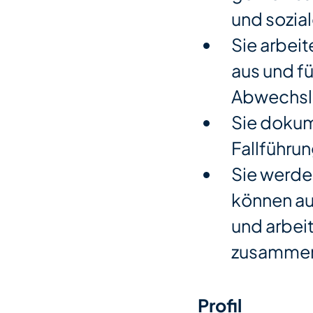
und sozial
Sie arbeit
aus und fü
Abwechslu
Sie dokum
Fallführu
Sie werde
können au
und arbei
zusamme
Profil