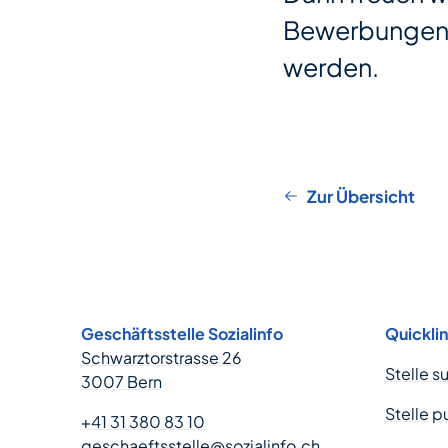
Bewerbungen p
werden.
Zur Übersicht
Footer
Geschäftsstelle Sozialinfo
Quickli
Schwarztorstrasse 26
Stelle s
3007 Bern
Stelle p
+41 31 380 83 10
geschaeftsstelle@sozialinfo.ch