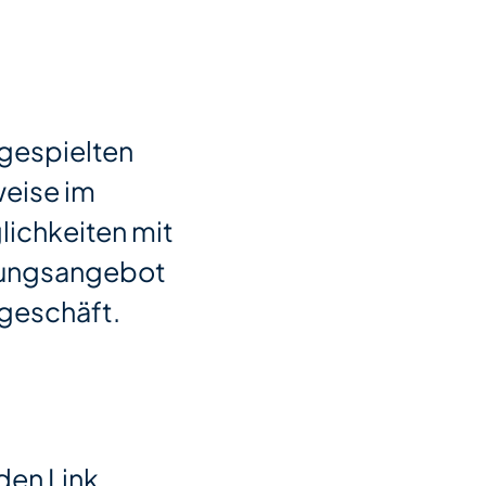
ngespielten
weise im
lichkeiten mit
ldungsangebot
sgeschäft.
den Link.