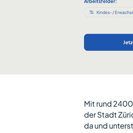
Arbeitsfelder:
Kindes- / Erwachs
Jet
Mit rund 2400
der Stadt Züric
da und unters