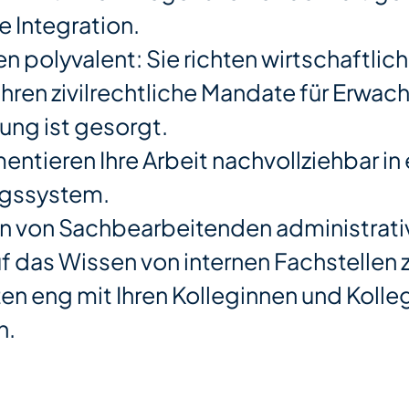
e Integration.
en polyvalent: Sie richten wirtschaftlich
hren zivilrechtliche Mandate für Erwac
ng ist gesorgt.
entieren Ihre Arbeit nachvollziehbar in
ngssystem.
n von Sachbearbeitenden administrativ
f das Wissen von internen Fachstellen 
ten eng mit Ihren Kolleginnen und Koll
n.