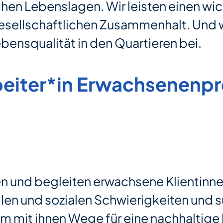
chen Lebenslagen. Wir leisten einen wi
esellschaftlichen Zusammenhalt. Und w
bensqualität in den Quartieren bei.
beiter*in Erwachsenenpro
en und begleiten erwachsene Klientinne
ellen und sozialen Schwierigkeiten und
 mit ihnen Wege für eine nachhaltige 