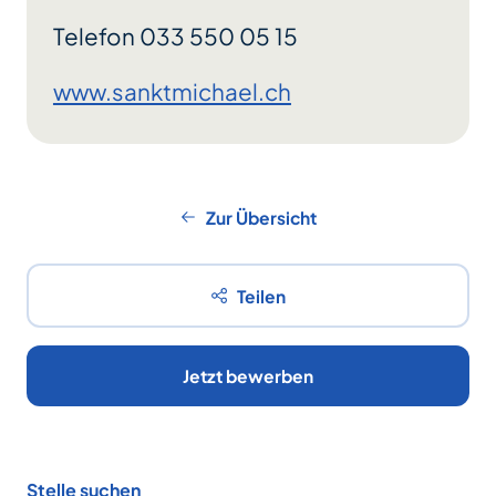
Telefon 033 550 05 15
www.sanktmichael.ch
Zur Übersicht
Teilen
Jetzt bewerben
Footer
Stelle suchen