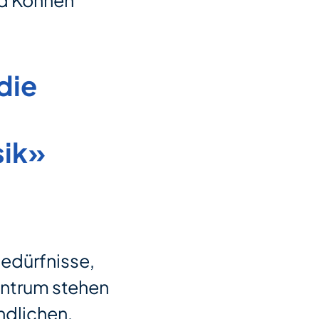
nd Können
die
sik»
Bedürfnisse,
entrum stehen
ndlichen,