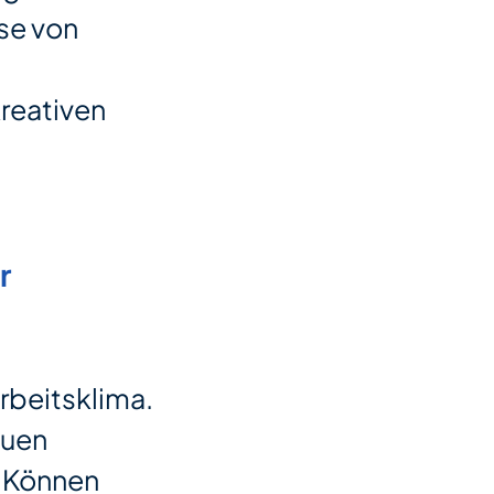
se von
kreativen
r
beitsklima.
euen
d Können