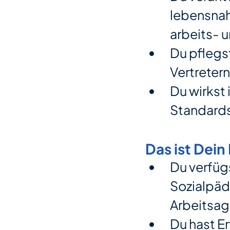
lebensnah
arbeits- 
Du pflegs
Vertreter
Du wirkst 
Standard
Das ist Dein 
Du verfüg
Sozialpä
Arbeitsa
Du hast E