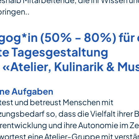
shalb Mitarbeitende, die ihr Wissen u
bringen..
gog*in (50% - 80%) für 
te Tagesgestaltung
«Atelier, Kulinarik & Mu
ine Aufgaben
test und betreust Menschen mit
ungsbedarf so, dass die Vielfalt ihrer 
erentwicklung und ihre Autonomie im Z
wortest eine Atelier-Gruppe mit verstä