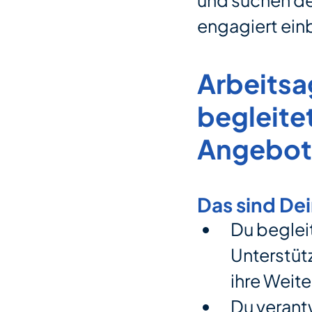
und suchen de
engagiert ein
Arbeitsa
begleite
Angebot 
Das sind De
Du beglei
Unterstütz
ihre Weit
Du verant