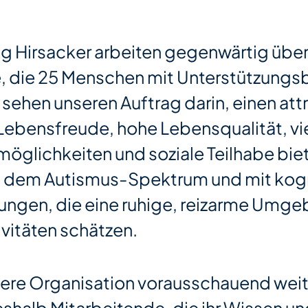
ung Hirsacker arbeiten gegenwärtig übe
, die 25 Menschen mit Unterstützungs
 sehen unseren Auftrag darin, einen att
Lebensfreude, hohe Lebensqualität, vie
glichkeiten und soziale Teilhabe biete
 dem Autismus-Spektrum und mit kogn
ungen, die eine ruhige, reizarme Umg
ivitäten schätzen.
sere Organisation vorausschauend wei