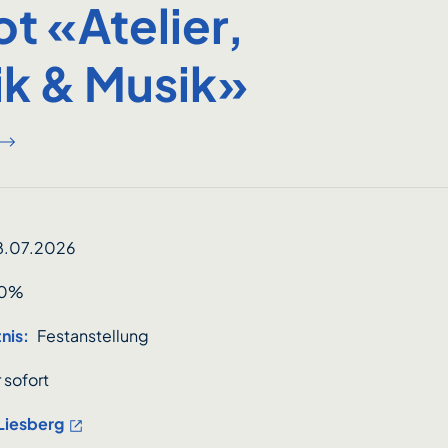
t «Atelier,
ik & Musik»
8.07.2026
80%
nis:
Festanstellung
 sofort
Liesberg