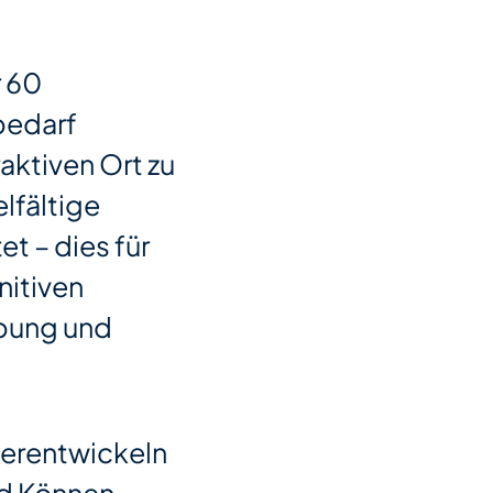
r 60
bedarf
raktiven Ort zu
lfältige
t – dies für
itiven
ebung und
terentwickeln