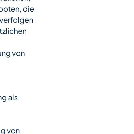
boten, die
 verfolgen
tzlichen
lung von
g als
ng von