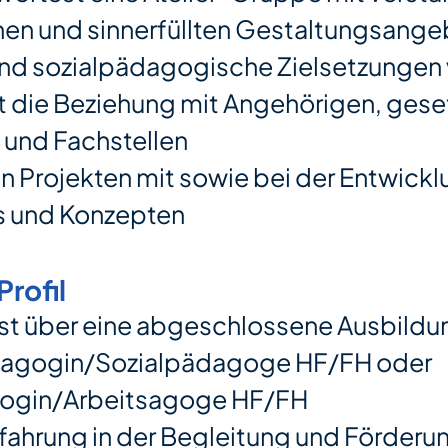
en und sinnerfüllten Gestaltungsange
und sozialpädagogische Zielsetzungen
t die Beziehung mit Angehörigen, gese
n und Fachstellen
in Projekten mit sowie bei der Entwick
s und Konzepten
Profil
st über eine abgeschlossene Ausbildun
dagogin/Sozialpädagoge HF/FH oder
gogin/Arbeitsagoge HF/FH
rfahrung in der Begleitung und Förderu