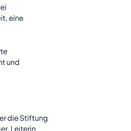
ei
t, eine
rte
nt und
er die Stiftung
r, Leiterin