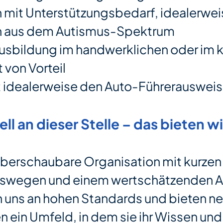
mit Unterstützungsbedarf, idealerwei
 aus dem Autismus-Spektrum
ausbildung im handwerklichen oder im 
t von Vorteil
t idealerweise den Auto-Führerausweis
ell an dieser Stelle – das bieten wi
 überschaubare Organisation mit kurzen
swegen und einem wertschätzenden Ar
en uns an hohen Standards und bieten n
n ein Umfeld, in dem sie ihr Wissen un