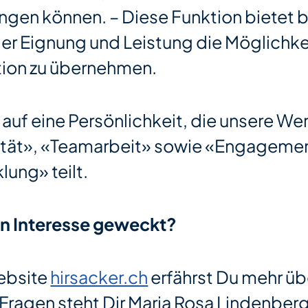
ngen können. – Diese Funktion bietet b
r Eignung und Leistung die Möglichkei
tion zu übernehmen.
 auf eine Persönlichkeit, die unsere We
ität», «Teamarbeit» sowie «Engageme
ung» teilt.
in Interesse geweckt?
ebsite
hirsacker.ch
erfährst Du mehr üb
 Fragen steht Dir Maria Rosa Lindenberge