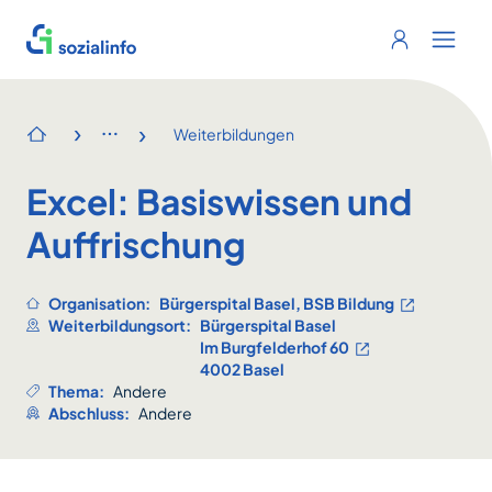
Sozialinfo
Login
Menu 
›
›
Weiterbildungen
Startseite
Excel: Basiswissen und
Auffrischung
Organisation:
Bürgerspital Basel, BSB Bildung
Weiterbildungsort:
Bürgerspital Basel
Im Burgfelderhof 60
4002 Basel
Thema:
Andere
Abschluss:
Andere