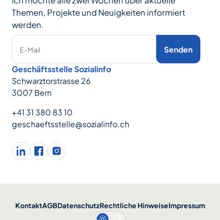
Ich möchte alle zwei Wochen über aktuelle
Themen, Projekte und Neuigkeiten informiert
werden.
Senden
E-Mail
Geschäftsstelle Sozialinfo
Schwarztorstrasse 26
3007 Bern
+41 31 380 83 10
geschaeftsstelle@sozialinfo.ch
LinkedIn
facebook
Instagram
Kontakt
AGB
Datenschutz
Rechtliche Hinweise
Impressum