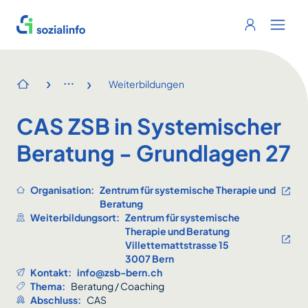
Sozialinfo
Login
Menu 
›
›
Weiterbildungen
Startseite
CAS ZSB in Systemischer
Beratung - Grundlagen 27
Organisation:
Zentrum für systemische Therapie und
Beratung
Weiterbildungsort:
Zentrum für systemische
Therapie und Beratung
Villettemattstrasse 15
3007 Bern
Kontakt:
info@zsb-bern.ch
Thema:
Beratung / Coaching
Abschluss:
CAS