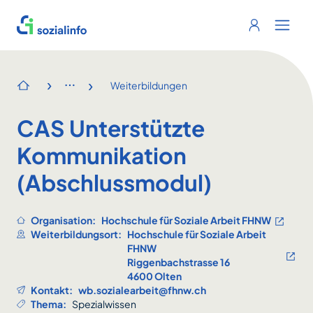
Sozialinfo
Login
Menu 
›
›
Weiterbildungen
Startseite
CAS Unterstützte
Kommunikation
(Abschlussmodul)
Organisation:
Hochschule für Soziale Arbeit FHNW
Weiterbildungsort:
Hochschule für Soziale Arbeit
FHNW
Riggenbachstrasse 16
4600 Olten
Kontakt:
wb.sozialearbeit@fhnw.ch
Thema:
Spezialwissen