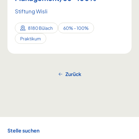
Stiftung Wisli
8180 Bülach
60% - 100%
Praktikum
Zurück
Footer
Stelle suchen