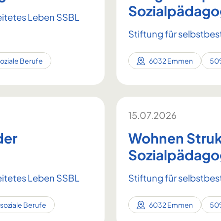
Sozialpädago
eitetes Leben SSBL
Stiftung für selbstb
soziale Berufe
6032 Emmen
50
15.07.2026
der
Wohnen Struk
Sozialpädag
eitetes Leben SSBL
Stiftung für selbstb
 soziale Berufe
6032 Emmen
50