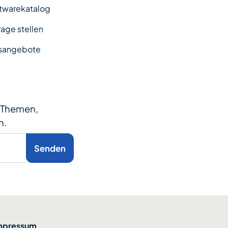
twarekatalog
age stellen
sangebote
e Themen,
n.
Senden
mpressum