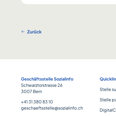
Zurück
Footer
Geschäftsstelle Sozialinfo
Quickli
Schwarztorstrasse 26
Stelle s
3007 Bern
Stelle p
+41 31 380 83 10
geschaeftsstelle@sozialinfo.ch
Digital