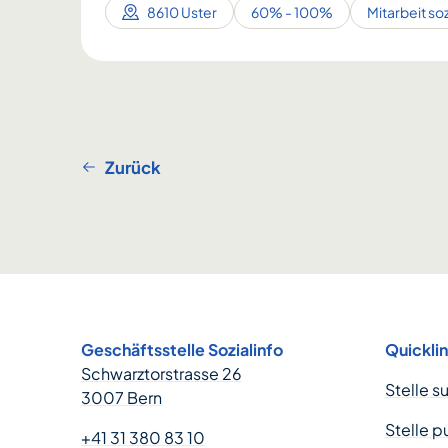
8610 Uster
60% - 100%
Mitarbeit so
Zurück
Footer
Geschäftsstelle Sozialinfo
Quickli
Schwarztorstrasse 26
Stelle s
3007 Bern
Stelle p
+41 31 380 83 10