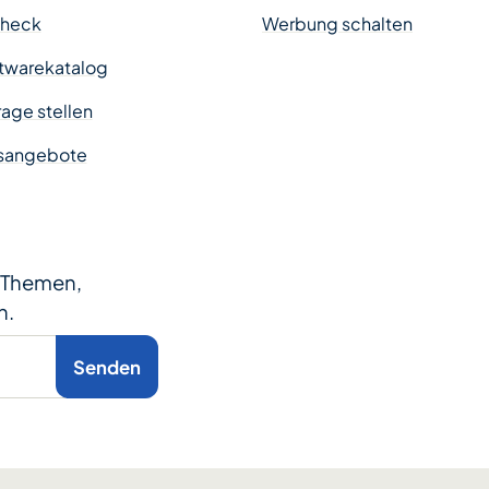
Check
Werbung schalten
twarekatalog
age stellen
sangebote
e Themen,
n.
Senden