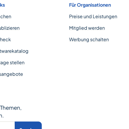
nks
Für Organisationen
uchen
Preise und Leistungen
ublizieren
Mitglied werden
Check
Werbung schalten
twarekatalog
age stellen
sangebote
e Themen,
n.