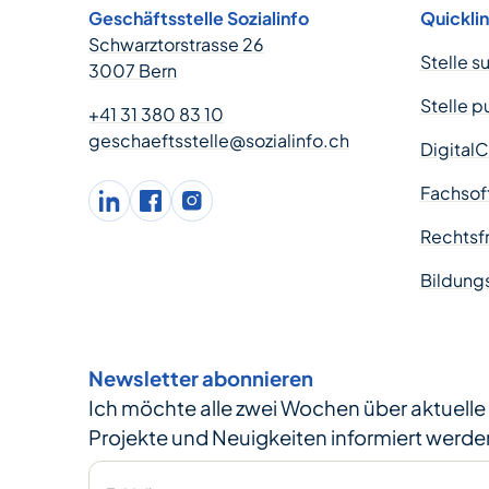
Geschäftsstelle Sozialinfo
Quickli
Schwarztorstrasse 26
Stelle s
3007 Bern
Stelle p
+41 31 380 83 10
geschaeftsstelle@sozialinfo.ch
Digital
Fachsof
LinkedIn
facebook
Instagram
Rechtsfr
Bildung
Newsletter abonnieren
Ich möchte alle zwei Wochen über aktuell
Projekte und Neuigkeiten informiert werde