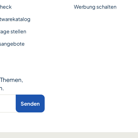
Check
Werbung schalten
twarekatalog
age stellen
sangebote
e Themen,
n.
Senden