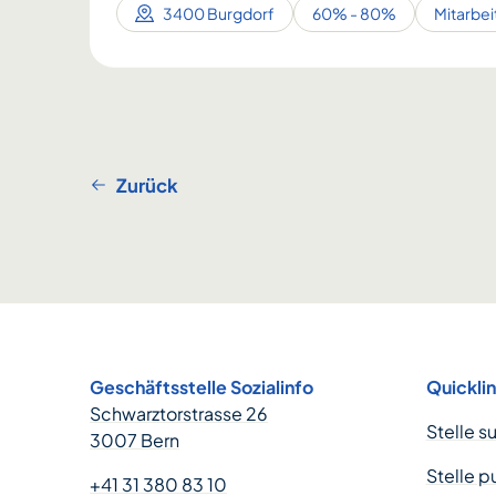
3400 Burgdorf
60% - 80%
Mitarbei
Zurück
Footer
Geschäftsstelle Sozialinfo
Quickli
Schwarztorstrasse 26
Stelle s
3007 Bern
Stelle p
+41 31 380 83 10