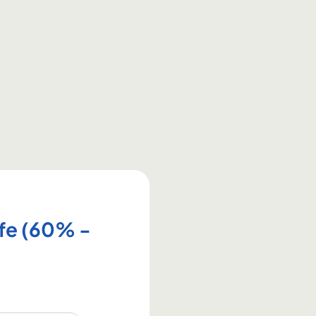
lfe (60% -