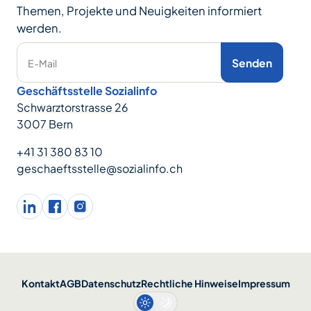
Themen, Projekte und Neuigkeiten informiert
werden.
Senden
E-Mail
Geschäftsstelle Sozialinfo
Schwarztorstrasse 26
3007 Bern
+41 31 380 83 10
geschaeftsstelle@sozialinfo.ch
LinkedIn
facebook
Instagram
Kontakt
AGB
Datenschutz
Rechtliche Hinweise
Impressum