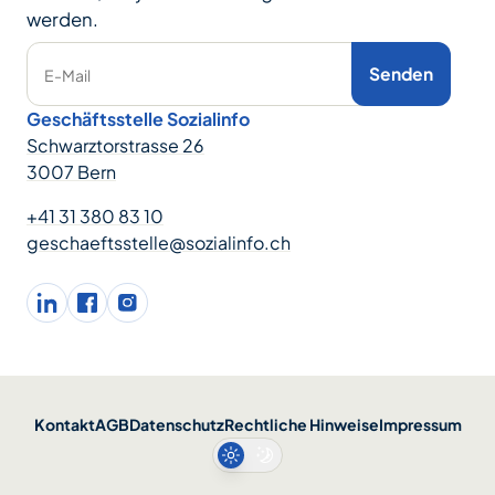
werden.
Senden
E-Mail
Geschäftsstelle Sozialinfo
Schwarztorstrasse 26
3007 Bern
+41 31 380 83 10
geschaeftsstelle@sozialinfo.ch
LinkedIn
facebook
Instagram
Kontakt
AGB
Datenschutz
Rechtliche Hinweise
Impressum