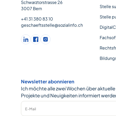
Schwarztorstrasse 26
Stelle s
3007 Bern
Stelle p
+41 31 380 83 10
geschaeftsstelle@sozialinfo.ch
Digital
Fachsof
LinkedIn
facebook
Instagram
Rechtsfr
Bildung
Newsletter abonnieren
Ich möchte alle zwei Wochen über aktuell
Projekte und Neuigkeiten informiert werde
E-Mail