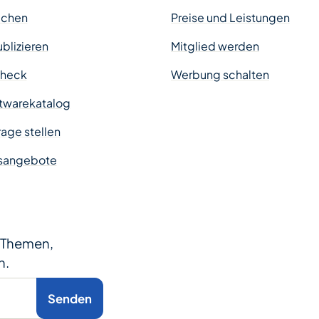
uchen
Preise und Leistungen
ublizieren
Mitglied werden
Check
Werbung schalten
twarekatalog
age stellen
sangebote
e Themen,
n.
Senden