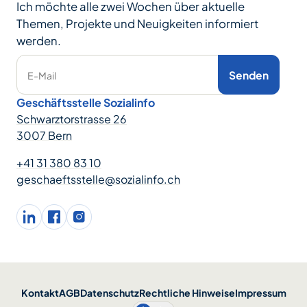
Ich möchte alle zwei Wochen über aktuelle
Themen, Projekte und Neuigkeiten informiert
werden.
Senden
E-Mail
Geschäftsstelle Sozialinfo
Schwarztorstrasse 26
3007 Bern
+41 31 380 83 10
geschaeftsstelle@sozialinfo.ch
LinkedIn
facebook
Instagram
Kontakt
AGB
Datenschutz
Rechtliche Hinweise
Impressum