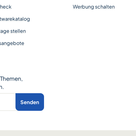
Check
Werbung schalten
twarekatalog
age stellen
sangebote
e Themen,
n.
Senden