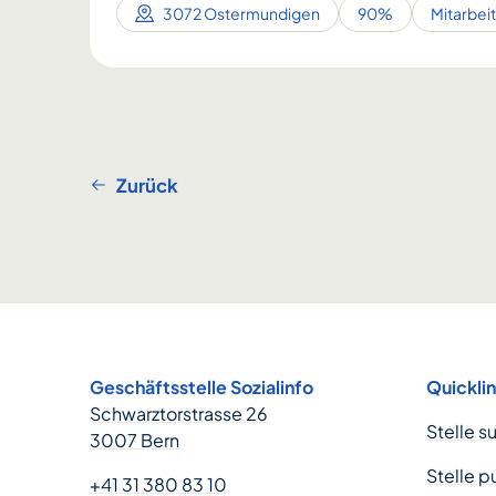
3072 Ostermundigen
90%
Mitarbei
Zurück
Footer
Geschäftsstelle Sozialinfo
Quickli
Schwarztorstrasse 26
Stelle s
3007 Bern
Stelle p
+41 31 380 83 10