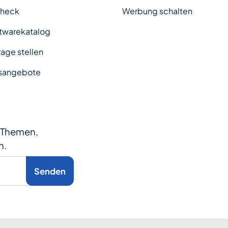
Check
Werbung schalten
twarekatalog
age stellen
sangebote
e Themen,
n.
Senden