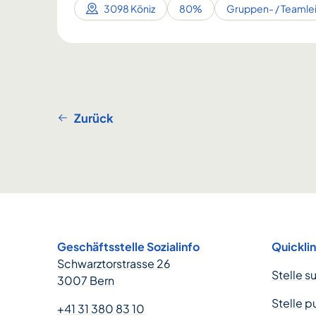
3098 Köniz
80%
Gruppen- / Teamle
Zurück
Footer
Geschäftsstelle Sozialinfo
Quickli
Schwarztorstrasse 26
Stelle s
3007 Bern
Stelle p
+41 31 380 83 10