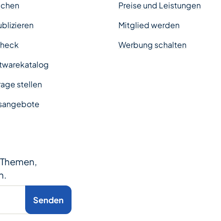
uchen
Preise und Leistungen
ublizieren
Mitglied werden
Check
Werbung schalten
twarekatalog
age stellen
sangebote
e Themen,
n.
Senden