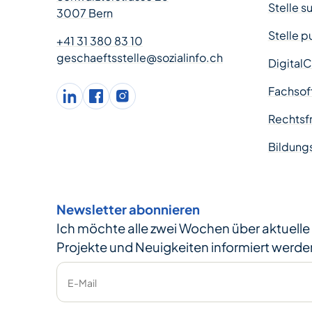
Stelle s
3007 Bern
Stelle p
+41 31 380 83 10
geschaeftsstelle@sozialinfo.ch
Digital
Fachsof
LinkedIn
facebook
Instagram
Rechtsfr
Bildung
Newsletter abonnieren
Ich möchte alle zwei Wochen über aktuell
Projekte und Neuigkeiten informiert werde
E-Mail